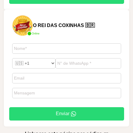
O REI DAS COXINHAS 🇧🇷
Online
Enviar